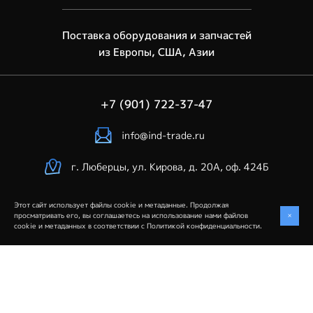
Поставка оборудования и запчастей
из Европы, США, Азии
+7 (901) 722-37-47
info@ind-trade.ru
г. Люберцы, ул. Кирова, д. 20А, оф. 424Б
Этот сайт использует файлы cookie и метаданные. Продолжая
+
просматривать его, вы соглашаетесь на использование нами файлов
cookie и метаданных в соответствии с
Политикой конфиденциальности
.
Industrial Trade © 2026. Все права защищены
Политика конфиденциальности
Создание сайта
— студия VisualWeb