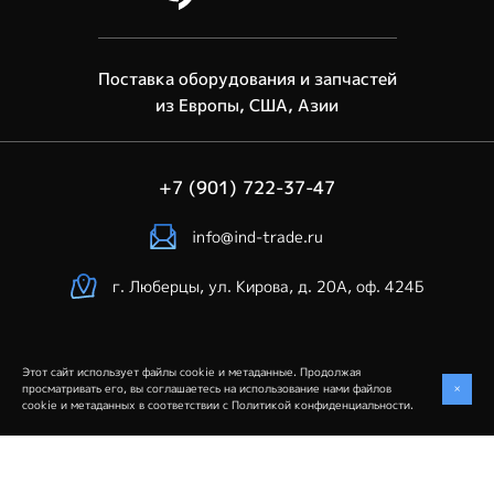
Поставка оборудования и запчастей
из Европы, США, Азии
+7 (901) 722-37-47
info@ind-trade.ru
г. Люберцы, ул. Кирова, д. 20А, оф. 424Б
Этот сайт использует файлы cookie и метаданные. Продолжая
Industrial Trade © 2026. Все права защищены
+
просматривать его, вы соглашаетесь на использование нами файлов
cookie и метаданных в соответствии с
Политикой конфиденциальности
.
Политика конфиденциальности
Создание сайта
— студия VisualWeb